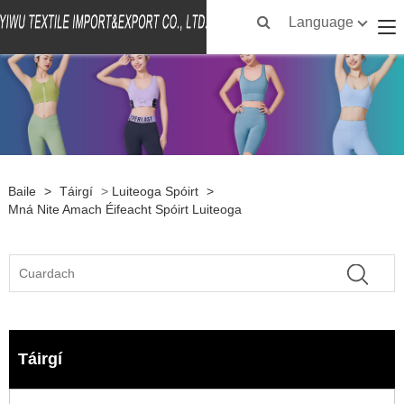
Language
Baile
>
Táirgí
>
Luiteoga Spóirt
>
Mná Nite Amach Éifeacht Spóirt Luiteoga
Táirgí