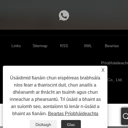
Links
Sitemap
RSS
XML
Beartas
Príobháideach
X
Úsáidimid fianáin chun eispéireas brabhsála
Cóipcheart 2024 © Yiwu Teicstíle Iompórtáil & Easpórtáil Co., Ltd.
níos fearr a thairiscint duit, chun anailís a
Gach ceart forchoimeádta.
dhéanamh ar thrácht an tsuímh agus chun
inneachar a phearsantú. Trí úsáid a bhaint as
an suíomh seo, aontaíonn tú lenár n-úsáid a
bhaint as fianáin.
Beartas Príobháideachta
Diúltaigh
Glac