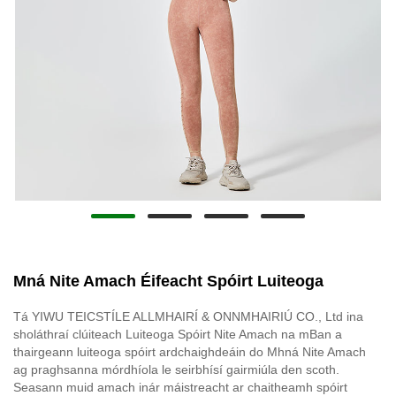
Mná Nite Amach Éifeacht Spóirt Luiteoga
Tá YIWU TEICSTÍLE ALLMHAIRÍ & ONNMHAIRIÚ CO., Ltd ina
sholáthraí clúiteach Luiteoga Spóirt Nite Amach na mBan a
thairgeann luiteoga spóirt ardchaighdeáin do Mhná Nite Amach
ag praghsanna mórdhíola le seirbhísí gairmiúla den scoth.
Seasann muid amach inár máistreacht ar chaitheamh spóirt