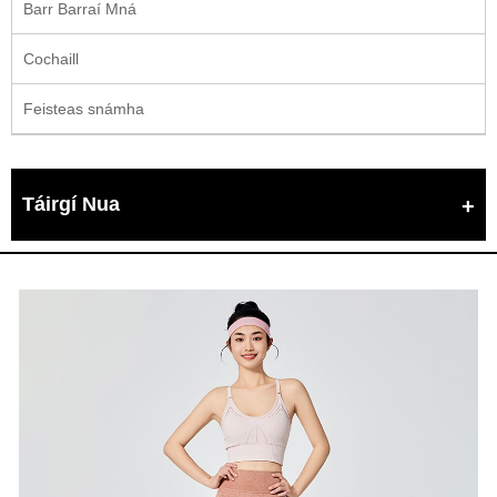
Barr Barraí Mná
Cochaill
Feisteas snámha
Táirgí Nua