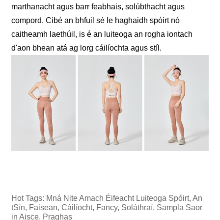
marthanacht agus barr feabhais, solúbthacht agus
compord. Cibé an bhfuil sé le haghaidh spóirt nó
caitheamh laethúil, is é an luiteoga an rogha iontach
d'aon bhean atá ag lorg cáilíochta agus stíl.
Hot Tags: Mná Nite Amach Éifeacht Luiteoga Spóirt, An
tSín, Faisean, Cáilíocht, Fancy, Soláthraí, Sampla Saor
in Aisce, Praghas