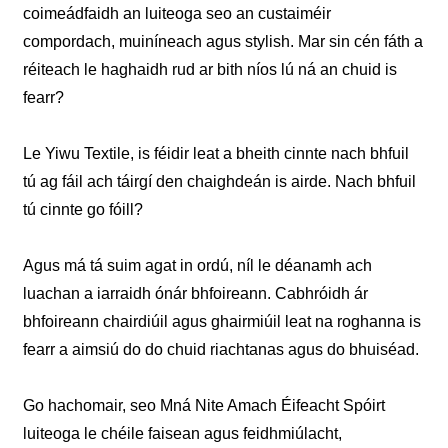
coimeádfaidh an luiteoga seo an custaiméir
compordach, muiníneach agus stylish. Mar sin cén fáth a
réiteach le haghaidh rud ar bith níos lú ná an chuid is
fearr?
Le Yiwu Textile, is féidir leat a bheith cinnte nach bhfuil
tú ag fáil ach táirgí den chaighdeán is airde. Nach bhfuil
tú cinnte go fóill?
Agus má tá suim agat in ordú, níl le déanamh ach
luachan a iarraidh ónár bhfoireann. Cabhróidh ár
bhfoireann chairdiúil agus ghairmiúil leat na roghanna is
fearr a aimsiú do do chuid riachtanas agus do bhuiséad.
Go hachomair, seo Mná Nite Amach Éifeacht Spóirt
luiteoga le chéile faisean agus feidhmiúlacht,