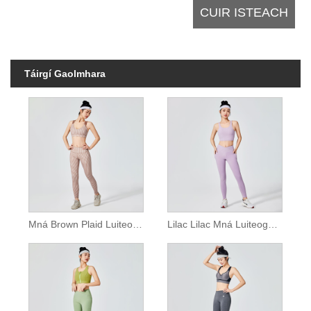
Táirgí Gaolmhara
Mná Brown Plaid Luiteoga Spóirt Patrún
Lilac Lilac Mná Luiteoga Spóirt Gnáth-Ruaimniú