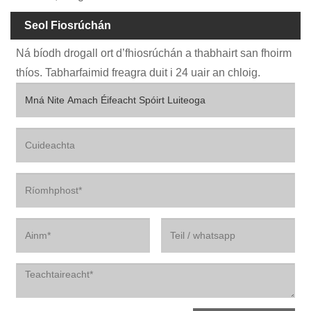
Seol Fiosrúchán
Ná bíodh drogall ort d’fhiosrúchán a thabhairt san fhoirm
thíos. Tabharfaimid freagra duit i 24 uair an chloig.