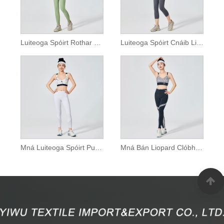
Luiteoga Spóirt Rothar Mná le póca
Luiteoga Spóirt Cnáib Liath na mBan
Mná Luiteoga Spóirt Pure Bán le mogalra
Mná Bán Liopard Clóbhuailte Luiteoga Spóirt