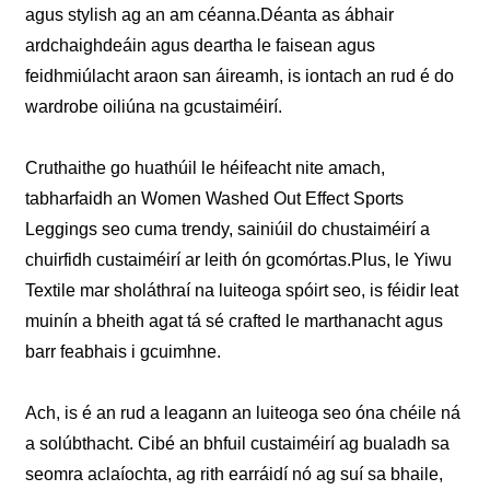
agus stylish ag an am céanna.Déanta as ábhair
ardchaighdeáin agus deartha le faisean agus
feidhmiúlacht araon san áireamh, is iontach an rud é do
wardrobe oiliúna na gcustaiméirí.
Cruthaithe go huathúil le héifeacht nite amach,
tabharfaidh an Women Washed Out Effect Sports
Leggings seo cuma trendy, sainiúil do chustaiméirí a
chuirfidh custaiméirí ar leith ón gcomórtas.Plus, le Yiwu
Textile mar sholáthraí na luiteoga spóirt seo, is féidir leat
muinín a bheith agat tá sé crafted le marthanacht agus
barr feabhais i gcuimhne.
Ach, is é an rud a leagann an luiteoga seo óna chéile ná
a solúbthacht. Cibé an bhfuil custaiméirí ag bualadh sa
seomra aclaíochta, ag rith earráidí nó ag suí sa bhaile,