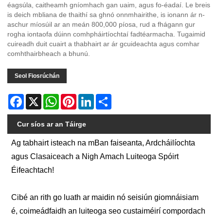
éagsúla, caitheamh gníomhach gan uaim, agus fo-éadaí. Le breis
is deich mbliana de thaithí sa ghnó onnmhairithe, is ionann ár n-
aschur míosúil ar an meán 800,000 píosa, rud a fhágann gur
rogha iontaofa dúinn comhpháirtíochtaí fadtéarmacha. Tugaimid
cuireadh duit cuairt a thabhairt ar ár gcuideachta agus comhar
comhthairbheach a bhunú.
Seol Fiosrúchán
Facebook
X
WhatsApp
Pinterest
LinkedIn
Share
Cur síos ar an Táirge
Ag tabhairt isteach na mBan faiseanta, Ardcháilíochta
agus Clasaiceach a Nigh Amach Luiteoga Spóirt
Éifeachtach!
Cibé an rith go luath ar maidin nó seisiún giomnáisiam
é, coimeádfaidh an luiteoga seo custaiméirí compordach