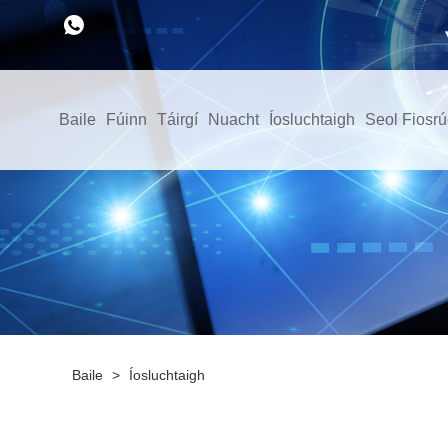
Baile
Fúinn
Táirgí
Nuacht
Íosluchtaigh
Seol Fiosr
Baile
>
Íosluchtaigh