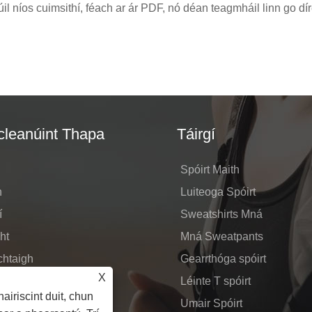
iúil níos cuimsithí, féach ar ár PDF, nó déan teagmháil linn go dí
leanúint Thapa
Táirgí
Spóirt Maith
n
Luiteoga Spóirt
í
Sweatshirts Mná
ht
Mná Sweatpants
chtaigh
Gearrthóga spóirt
X
 Fiosrúchán
Léinte T spóirt
airiscint duit, chun
 Teagmháil Linn
Umair Spóirt