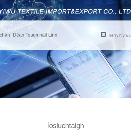
úchán
Déan Teagmháil Linn
harry@yiwut
Íosluchtaigh