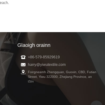
reach.
Glaoigh orainn
+86-579-85929619
harry@yiwutextile.com
Foirgneamh Zhengquan, Guoxin, CBD, Futian
Street, Yiwu 322000, Zhejiang Province, an
tSín