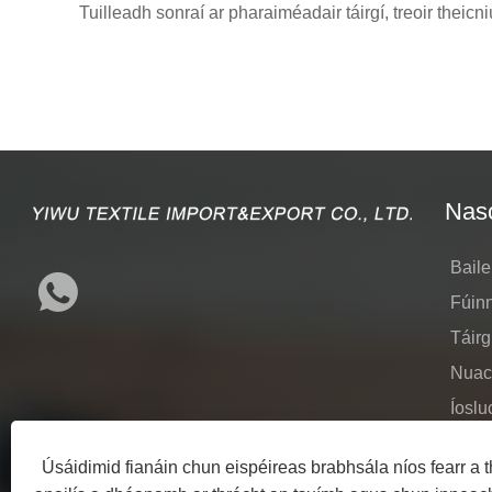
Tuilleadh sonraí ar pharaiméadair táirgí, treoir theicn
Nasc
Baile
Fúin
Táirg
Nuac
Íoslu
Seol
Úsáidimid fianáin chun eispéireas brabhsála níos fearr a th
Déan