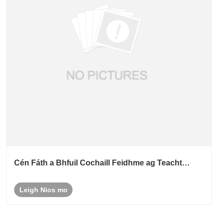
Cén Fáth a Bhfuil Cochaill Feidhme ag Teacht
Chun Cinn ar Dhomhanda?
Leigh Nios mo