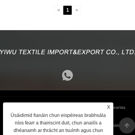
<
1
>
X
Links
Sitemap
RSS
XML
Beartas
Úsáidimid fianáin chun eispéireas brabhsála
níos fearr a thairiscint duit, chun anailís a
Príobháideach
dhéanamh ar thrácht an tsuímh agus chun