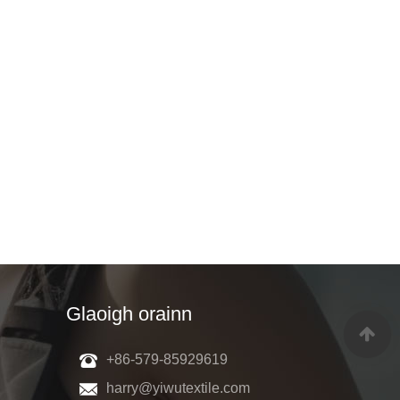
Glaoigh orainn
+86-579-85929619
harry@yiwutextile.com