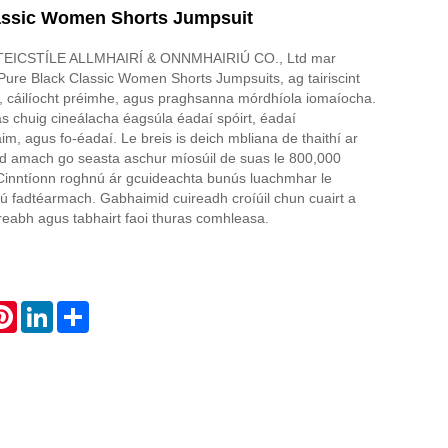
assic Women Shorts Jumpsuit
TEICSTÍLE ALLMHAIRÍ & ONNMHAIRIÚ CO., Ltd mar
 Pure Black Classic Women Shorts Jumpsuits, ag tairiscint
e, cáilíocht préimhe, agus praghsanna mórdhíola iomaíocha.
s chuig cineálacha éagsúla éadaí spóirt, éadaí
, agus fo-éadaí. Le breis is deich mbliana de thaithí ar
id amach go seasta aschur míosúil de suas le 800,000
Cinntíonn roghnú ár gcuideachta bunús luachmhar le
ú fadtéarmach. Gabhaimid cuireadh croíúil chun cuairt a
treabh agus tabhairt faoi thuras comhleasa.
atsApp
Pinterest
LinkedIn
Share