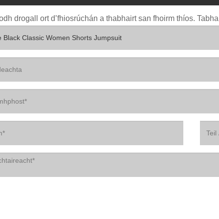
odh drogall ort d’fhiosrúchán a thabhairt san fhoirm thíos. Tabhar