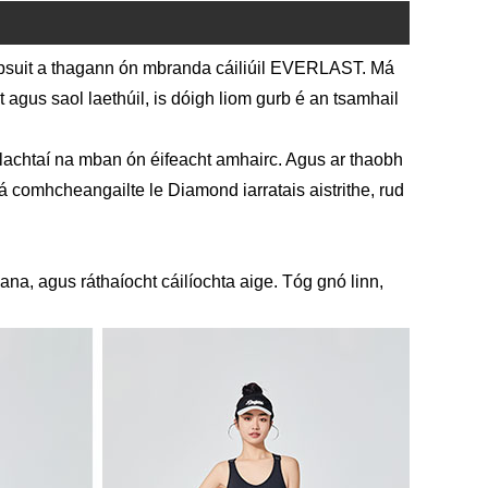
psuit a thagann ón mbranda cáiliúil EVERLAST. Má
t agus saol laethúil, is dóigh liom gurb é an tsamhail
lachtaí na mban ón éifeacht amhairc. Agus ar thaobh
comhcheangailte le Diamond iarratais aistrithe, rud
iana, agus ráthaíocht cáilíochta aige. Tóg gnó linn,