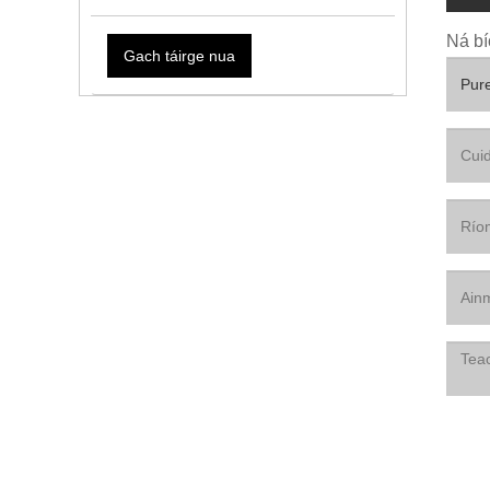
Ná bí
Gach táirge nua