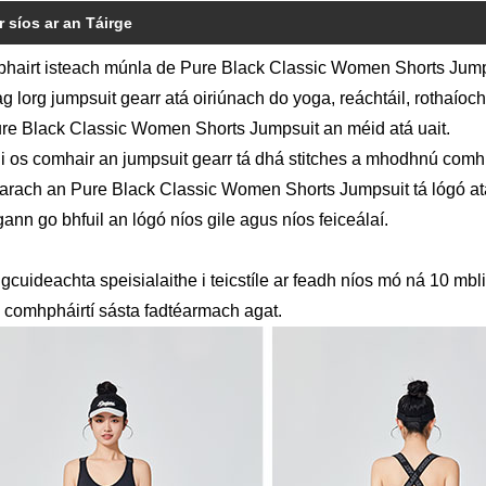
r síos ar an Táirge
bhairt isteach múnla de Pure Black Classic Women Shorts Jum
 ag lorg jumpsuit gearr atá oiriúnach do yoga, reáchtáil, rothaíoch
re Black Classic Women Shorts Jumpsuit an méid atá uait.
i os comhair an jumpsuit gearr tá dhá stitches a mhodhnú comh
arach an Pure Black Classic Women Shorts Jumpsuit tá lógó atá 
gann go bhfuil an lógó níos gile agus níos feiceálaí.
 gcuideachta speisialaithe i teicstíle ar feadh níos mó ná 10 mbl
 comhpháirtí sásta fadtéarmach agat.