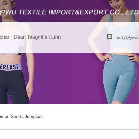
úchán
Déan Teagmháil Linn
harry@yiwut
omen Shorts Jumpsuit