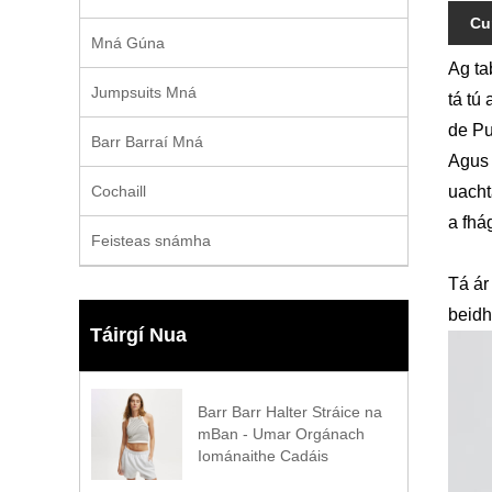
Cu
Mná Gúna
Ag ta
Jumpsuits Mná
tá tú
de Pu
Barr Barraí Mná
Agus 
Cochaill
uacht
a fhá
Feisteas snámha
Tá ár
beidh
Táirgí Nua
Barr Barr Halter Stráice na
mBan - Umar Orgánach
Iománaithe Cadáis