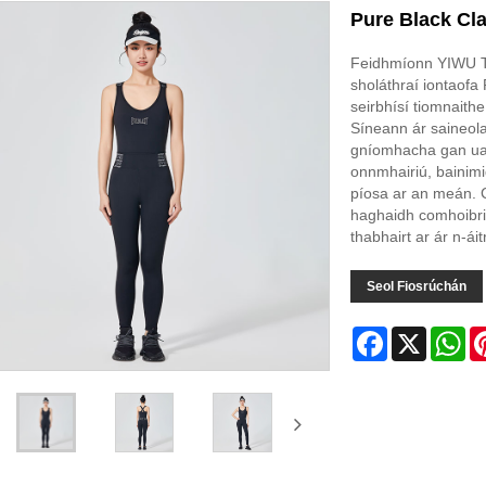
Pure Black Cl
Feidhmíonn YIWU 
sholáthraí iontaofa
seirbhísí tiomnaith
Síneann ár saineola
gníomhacha gan uaim
onnmhairiú, bainim
píosa ar an meán. 
haghaidh comhoibri
thabhairt ar ár n-ái
Seol Fiosrúchán
Facebook
X
Wh