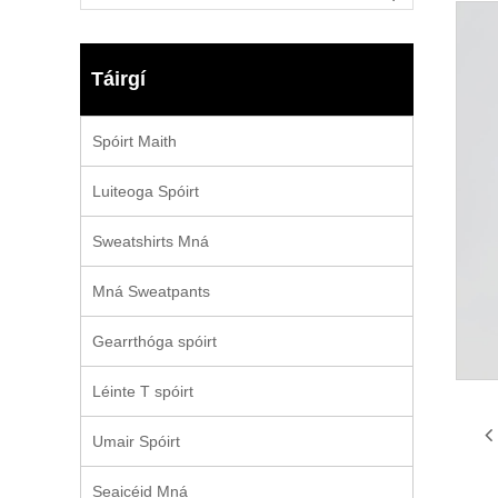
Táirgí
Spóirt Maith
Luiteoga Spóirt
Sweatshirts Mná
Mná Sweatpants
Gearrthóga spóirt
Léinte T spóirt
Umair Spóirt
Seaicéid Mná