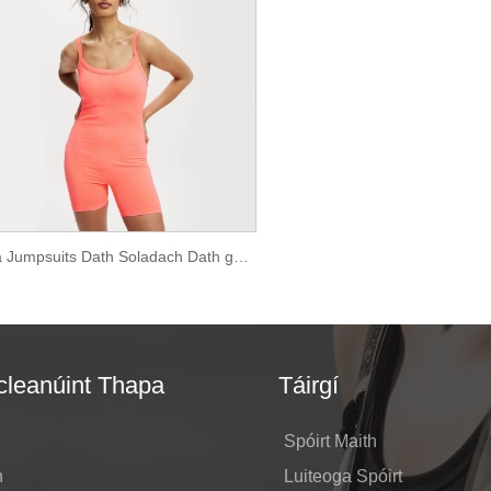
Mná Jumpsuits Dath Soladach Dath gan uaim
leanúint Thapa
Táirgí
Spóirt Maith
n
Luiteoga Spóirt