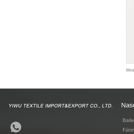
Nasc
Baile
Fúin