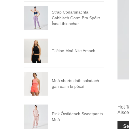
Strap Codarsnachta
Cabhlach Gorm Bra Spóirt
Íseal-thionchar
T-léine Mná Nite Amach
Mná shorts dath soladach
gan uaim le pócaí
Hot T
Aisce
Pink Ócáideach Sweatpants
Mná
Se