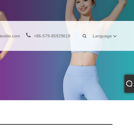
extile.com
+86-579-85929619
Language