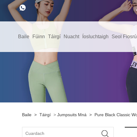
Baile
Fúinn
Táirgí
Nuacht
Íosluchtaigh
Seol Fiosr
Baile
>
Táirgí
>
Jumpsuits Mná
>
Pure Black Classic W