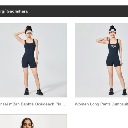
irgí Gaolmhara
Geansaí mBan Babhta Ócáideach Pink Muineál