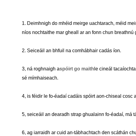
1. Deimhnigh do mhéid meirge uachtarach, méid meirg
níos nochtaithe mar gheall ar an fonn chun breathnú 
2. Seiceáil an bhfuil na comhábhair cadás íon.
3, ná roghnaigh a
spóirt go maith
le cineál tacaíochta
sé mímhaiseach.
4, is féidir le fo-éadaí cadáis spóirt aon-chiseal cosc
5, seiceáil an dearadh strap ghualainn fo-éadaí, má tá
6, ag iarraidh ar cuid an-tábhachtach den scáthán c