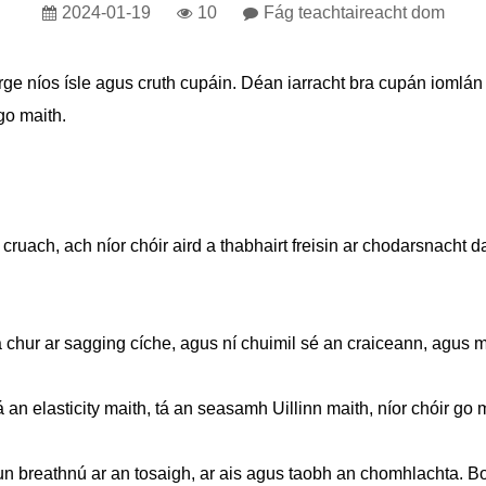
2024-01-19
10
Fág teachtaireacht dom
e níos ísle agus cruth cupáin. Déan iarracht bra cupán iomlán 
go maith.
 cruach, ach níor chóir aird a thabhairt freisin ar chodarsnacht 
 ​​a chur ar sagging cíche, agus ní chuimil sé an craiceann, agus m
 an elasticity maith, tá an seasamh Uillinn maith, níor chóir go 
hun breathnú ar an tosaigh, ar ais agus taobh an chomhlachta.