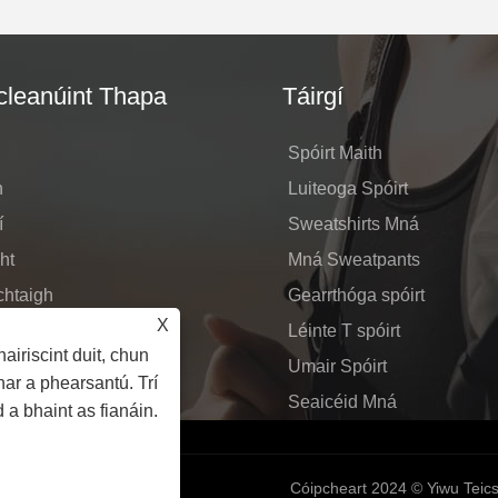
leanúint Thapa
Táirgí
Spóirt Maith
n
Luiteoga Spóirt
í
Sweatshirts Mná
ht
Mná Sweatpants
chtaigh
Gearrthóga spóirt
X
 Fiosrúchán
Léinte T spóirt
airiscint duit, chun
 Teagmháil Linn
Umair Spóirt
ar a phearsantú. Trí
Seaicéid Mná
 a bhaint as fianáin.
Cóipcheart 2024 © Yiwu Teicst