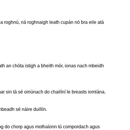
a roghnú, ná roghnaigh leath cupán nó bra eile atá
dath an chóta istigh a bheith mór, ionas nach mbeidh
ar sin tá sé oiriúnach do chailíní le breasts iomlána.
mbeadh sé náire duillín.
 Bog do chorp agus mothaíonn tú compordach agus