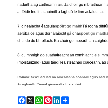
nádúrtha ag caitheamh air. Ba chóir go mbraitheann an 
ar féidir leo frithchuimilt a laghdú le linn aclaíochta.
7, cineálacha éagsúla
spóirt go maith
Tá rogha difriú
aeróbaice agus dornálaíocht gá dhá
spóirt go maith
a
chuí do do bhrollach. Ba chóir go mbeadh an caighdeá
8, cuimhnigh go suathaireacht an comhlacht le slimming
(moisturizing) agus táirgí leaisteachas craiceann, a
Roimhe Seo:
Cad iad na cineálacha cochaill agus cad ia
Ar aghaidh:
Cineál ginearálta bra spóirt.
Facebook
X
WhatsApp
Pinterest
LinkedIn
Share