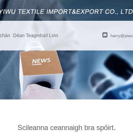
úchán
Déan Teagmháil Linn
harry@yiwut
Scileanna ceannaigh bra spóirt.