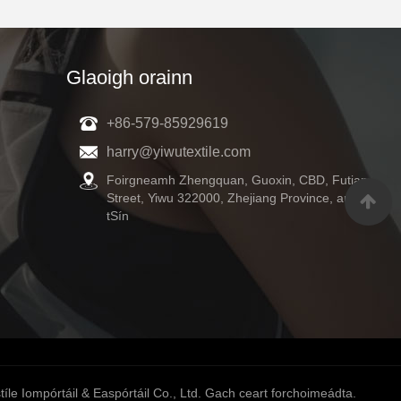
Glaoigh orainn
+86-579-85929619
harry@yiwutextile.com
Foirgneamh Zhengquan, Guoxin, CBD, Futian
Street, Yiwu 322000, Zhejiang Province, an
tSín
íle Iompórtáil & Easpórtáil Co., Ltd. Gach ceart forchoimeádta.