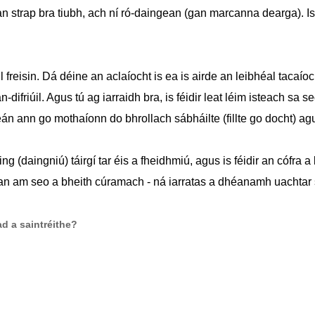
strap bra tiubh, ach ní ró-daingean (gan marcanna dearga). Is fea
il freisin. Dá déine an aclaíocht is ea is airde an leibhéal taca
n-difriúil. Agus tú ag iarraidh bra, is féidir leat léim isteach sa
n ann go mothaíonn do bhrollach sábháilte (fillte go docht) ag
 (daingniú) táirgí tar éis a fheidhmiú, agus is féidir an cófra a 
g an am seo a bheith cúramach - ná iarratas a dhéanamh uachtar 
d a saintréithe?