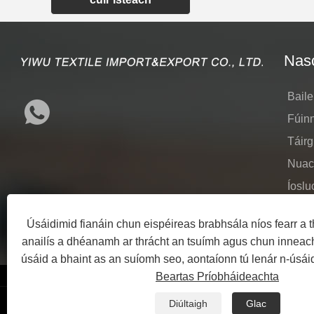
Nasc
Baile
Fúin
Táirg
Nuac
Íoslu
Seol
Úsáidimid fianáin chun eispéireas brabhsála níos fearr a th
Déan
anailís a dhéanamh ar thrácht an tsuímh agus chun inneach
úsáid a bhaint as an suíomh seo, aontaíonn tú lenár n-úsáid
Beartas Príobháideachta
Diúltaigh
Glac
Links
Sitemap
RSS
XML
Beartas Príobháideachta