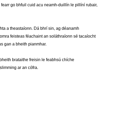
rr go bhfuil cuid acu neamh-duillín le pillíní rubair,
íochta a theastaíonn. Dá bhrí sin, ag déanamh
 seomra feisteas féachaint an soláthraíonn sé tacaíocht
us gan a bheith pianmhar.
bheith brataithe freisin le feabhsú chíche
slimming ar an cófra.